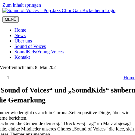
Zum Inhalt springen
MENÜ
Home
News
Über uns
Sound of Voices
SoundKids/Young Voices
Kontakt
Veröffentlicht am: 8. Mai 2021
Hom
„Sound of Voices“ und „SoundKids“ säuber
die Gemarkung
mmer wieder gibt es auch in Corona-Zeiten positive Dinge, über wir
erne berichten.
achdem die Gemeinde den sog. “Dreck-weg-Tag“ im März abgesagt
atte, einige Mitglieder unseres Chores „Sound of Voices“ die Idee, sich
ieses Themas anzunehmen.