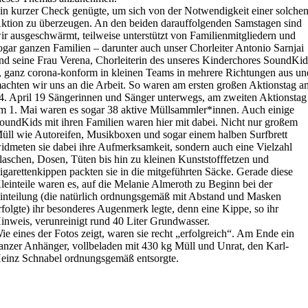
in kurzer Check genügte, um sich von der Notwendigkeit einer solche
ktion zu überzeugen. An den beiden darauffolgenden Samstagen sind
ir ausgeschwärmt, teilweise unterstützt von Familienmitgliedern und
ogar ganzen Familien – darunter auch unser Chorleiter Antonio Sarnjai
nd seine Frau Verena, Chorleiterin des unseres Kinderchores SoundKid
, ganz corona-konform in kleinen Teams in mehrere Richtungen aus un
achten wir uns an die Arbeit. So waren am ersten großen Aktionstag a
4. April 19 Sängerinnen und Sänger unterwegs, am zweiten Aktionstag
m 1. Mai waren es sogar 38 aktive Müllsammler*innen. Auch einige
oundKids mit ihren Familien waren hier mit dabei. Nicht nur großem
üll wie Autoreifen, Musikboxen und sogar einem halben Surfbrett
idmeten sie dabei ihre Aufmerksamkeit, sondern auch eine Vielzahl
laschen, Dosen, Tüten bis hin zu kleinen Kunststofffetzen und
igarettenkippen packten sie in die mitgeführten Säcke. Gerade diese
leinteile waren es, auf die Melanie Almeroth zu Beginn bei der
inteilung (die natürlich ordnungsgemäß mit Abstand und Masken
rfolgte) ihr besonderes Augenmerk legte, denn eine Kippe, so ihr
inweis, verunreinigt rund 40 Liter Grundwasser.
ie eines der Fotos zeigt, waren sie recht „erfolgreich“. Am Ende ein
anzer Anhänger, vollbeladen mit 430 kg Müll und Unrat, den Karl-
einz Schnabel ordnungsgemäß entsorgte.