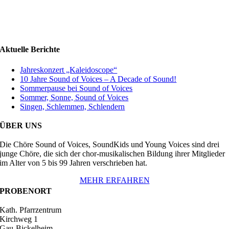
Aktuelle Berichte
Jahreskonzert „Kaleidoscope“
10 Jahre Sound of Voices – A Decade of Sound!
Sommerpause bei Sound of Voices
Sommer, Sonne, Sound of Voices
Singen, Schlemmen, Schlendern
ÜBER UNS
Die Chöre Sound of Voices, SoundKids und Young Voices sind drei
junge Chöre, die sich der chor-musikalischen Bildung ihrer Mitglieder
im Alter von 5 bis 99 Jahren verschrieben hat.
MEHR ERFAHREN
PROBENORT
Kath. Pfarrzentrum
Kirchweg 1
Gau-Bickelheim